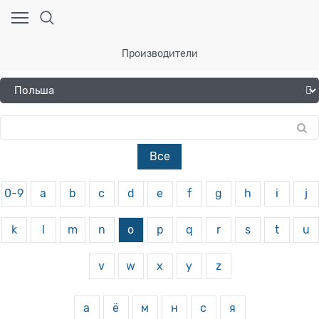
Производители
Все
0-9
a
b
c
d
e
f
g
h
i
j
k
l
m
n
o
p
q
r
s
t
u
v
w
x
y
z
а
ё
м
н
с
я