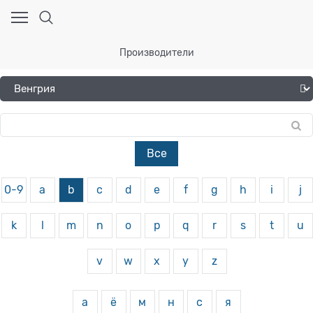
Производители
Все
0-9
a
b
c
d
e
f
g
h
i
j
k
l
m
n
o
p
q
r
s
t
u
v
w
x
y
z
а
ё
м
н
с
я