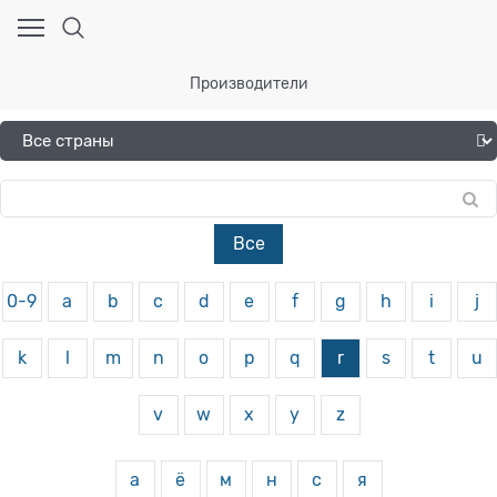
Производители
Все
0-9
a
b
c
d
e
f
g
h
i
j
k
l
m
n
o
p
q
r
s
t
u
v
w
x
y
z
а
ё
м
н
с
я